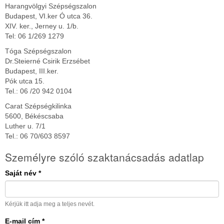
Harangvölgyi Szépségszalon
Budapest, VI.ker Ó utca 36.
XIV. ker., Jerney u. 1/b.
Tel: 06 1/269 1279
Tóga Szépségszalon
Dr.Steierné Csirik Erzsébet
Budapest, III.ker.
Pók utca 15.
Tel.: 06 /20 942 0104
Carat Szépségkilinka
5600, Békéscsaba
Luther u. 7/1
Tel.: 06 70/603 8597
Személyre szóló szaktanácsadás adatlap
Saját név
*
Kérjük itt adja meg a teljes nevét.
E-mail cím
*