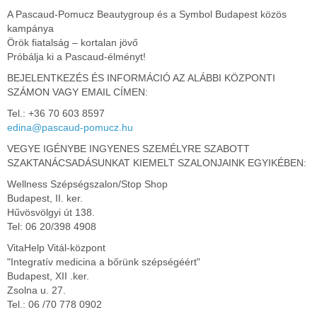
A Pascaud-Pomucz Beautygroup és a Symbol Budapest közös
kampánya
Örök fiatalság – kortalan jövő
Próbálja ki a Pascaud-élményt!
BEJELENTKEZÉS ÉS INFORMÁCIÓ AZ ALÁBBI KÖZPONTI
SZÁMON VAGY EMAIL CÍMEN:
Tel.: +36 70 603 8597
edina@pascaud-pomucz.hu
VEGYE IGÉNYBE INGYENES SZEMÉLYRE SZABOTT
SZAKTANÁCSADÁSUNKAT KIEMELT SZALONJAINK EGYIKÉBEN:
Wellness Szépségszalon/Stop Shop
Budapest, II. ker.
Hűvösvölgyi út 138.
Tel: 06 20/398 4908
VitaHelp Vitál-központ
"Integratív medicina a bőrünk szépségéért"
Budapest, XII .ker.
Zsolna u. 27.
Tel.: 06 /70 778 0902