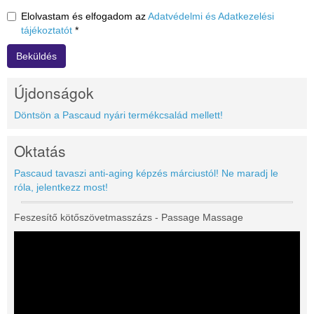
Elolvastam és elfogadom az
Adatvédelmi és Adatkezelési
tájékoztatót
*
Beküldés
Újdonságok
Döntsön a Pascaud nyári termékcsalád mellett!
Oktatás
Pascaud tavaszi anti-aging képzés márciustól! Ne maradj le
róla, jelentkezz most!
Feszesítő kötőszövetmasszázs - Passage Massage