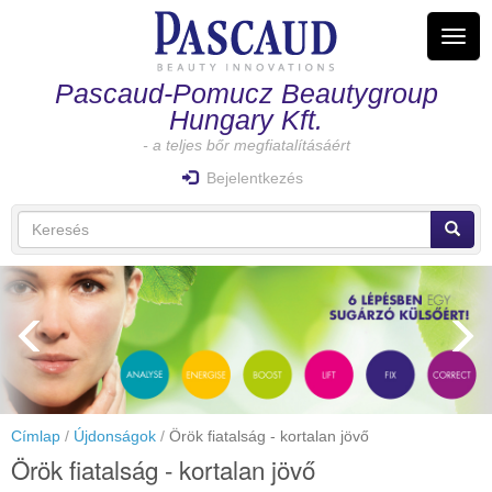
Ugrás
a
Navig
tartalomra
átkap
Pascaud-Pomucz Beautygroup
Hungary Kft.
- a teljes bőr megfiatalításáért
Bejelentkezés
Keresés
űrlap
Keresés
Címlap
Újdonságok
Örök fiatalság - kortalan jövő
Örök fiatalság - kortalan jövő