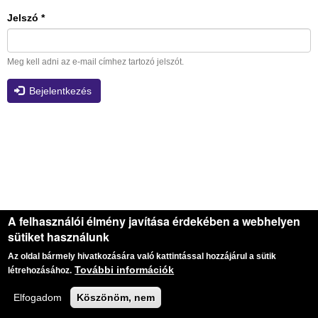
Jelszó
*
Meg kell adni az e-mail címhez tartozó jelszót.
Bejelentkezés
A felhasználói élmény javítása érdekében a webhelyen
sütiket használunk
Az oldal bármely hivatkozására való kattintással hozzájárul a sütik
További információk
létrehozásához.
Elfogadom
Köszönöm, nem