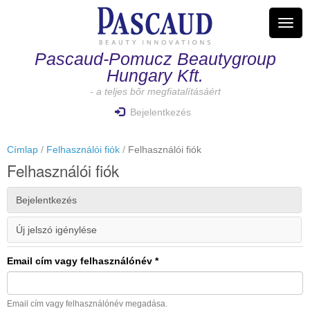
Ugrás
a
Navig
tartalomra
átkap
Pascaud-Pomucz Beautygroup
Hungary Kft.
- a teljes bőr megfiatalításáért
Bejelentkezés
Címlap
Felhasználói fiók
Felhasználói fiók
Felhasználói fiók
Elsődleges
Bejelentkezés
(aktív
fülek
fül)
Új jelszó igénylése
Email cím vagy felhasználónév
*
Email cím vagy felhasználónév megadása.