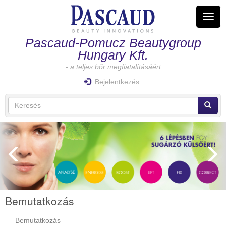
Ugrás
a
Navig
tartalomra
átkap
Pascaud-Pomucz Beautygroup
Hungary Kft.
- a teljes bőr megfiatalításáért
Bejelentkezés
Keresés
űrlap
Keresés
Bemutatkozás
Bemutatkozás