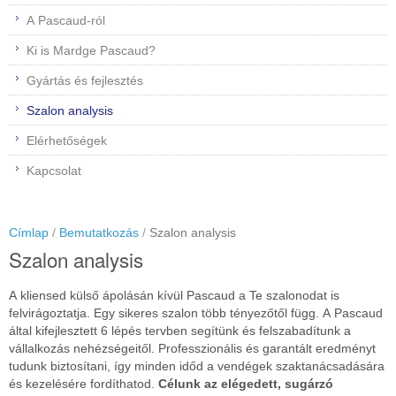
A Pascaud-ról
Ki is Mardge Pascaud?
Gyártás és fejlesztés
Szalon analysis
Elérhetőségek
Kapcsolat
Címlap
Bemutatkozás
Szalon analysis
Szalon analysis
A kliensed külső ápolásán kívül Pascaud a Te szalonodat is
felvirágoztatja. Egy sikeres szalon több tényezőtől függ. A Pascaud
által kifejlesztett 6 lépés tervben segítünk és felszabadítunk a
vállalkozás nehézségeitől. Professzionális és garantált eredményt
tudunk biztosítani, így minden időd a vendégek szaktanácsadására
és kezelésére fordíthatod.
Célunk az elégedett, sugárzó