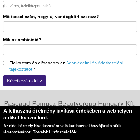
(belváros, üzletközpont stb.)
Mit teszel azért, hogy új vendégkört szerezz?
Mik az ambícióid?
Elolvastam és elfogadom az
Adatvédelmi és Adatkezelési
tájékoztatót
*
Következő oldal >
Pascaud-Pomucz Beautygroup Hungary Kft.
A felhasználói élmény javítása érdekében a webhelyen
- a teljes bőr megfiatalításáért
sütiket használunk
Cím:
5600 Békéscsaba, Luther utca 7/1.
Az oldal bármely hivatkozására való kattintással hozzájárul a sütik
Telefon:
+36 (70) 5070045
|
Bejelentkezés:
+36 (70) 6038597
E-mail:
info@pascaud-pomucz.hu
További információk
|
Web:
www.pascaud-pomucz.hu
létrehozásához.