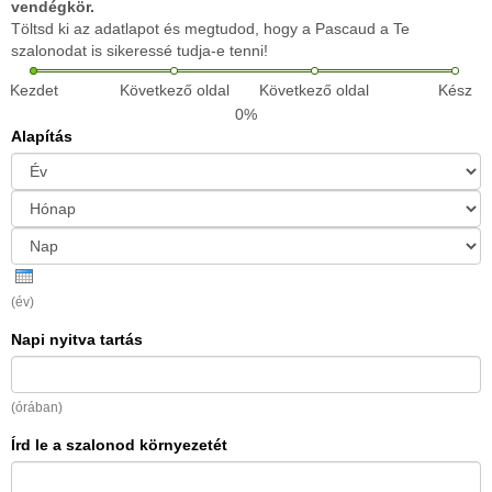
vendégkör.
Töltsd ki az adatlapot és megtudod, hogy a Pascaud a Te
szalonodat is sikeressé tudja-e tenni!
Kezdet
Következő oldal
Következő oldal
Kész
0%
Alapítás
Év
Hónap
Nap
(év)
Napi nyitva tartás
(órában)
Írd le a szalonod környezetét