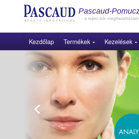
Ugrás
Pascaud-Pomucz 
a
tartalomra
- a teljes bőr megfiatalításáér
Kezdőlap
Termékek
Kezelések