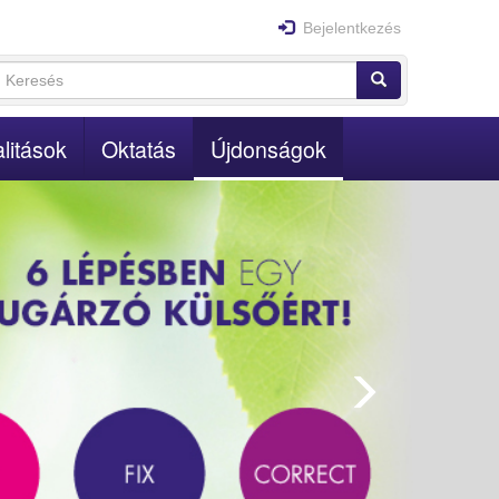
Bejelentkezés
Keresés
űrlap
Keresés
litások
Oktatás
Újdonságok