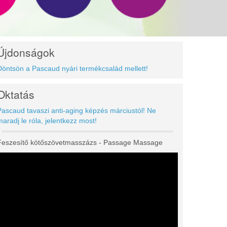
Újdonságok
Döntsön a Pascaud nyári termékcsalád mellett!
Oktatás
Pascaud tavaszi anti-aging képzés márciustól! Ne
maradj le róla, jelentkezz most!
Feszesítő kötőszövetmasszázs - Passage Massage