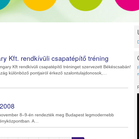
Kft. rendkívüli csapatépítő tréning
ry Kft rendkívüli csapatépítő tréninget szervezett Békéscsabán!
rszág különböző pontjairól érkező szalontulajdonosok,…
 2008
08. november 8–9-én rendezték meg Budapest legmodernebb
ényközpontban. A…