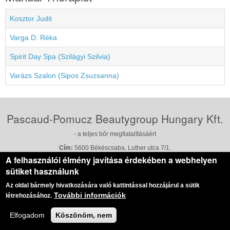
Kosztor Judit
Varga D. Réka
Spirit Day Spa (Szilágyi Szilvia)
Varázs Szalon (Sipos Zsuzsanna)
Pascaud-Pomucz Beautygroup Hungary Kft.
- a teljes bőr megfiatalításáért
Cím:
5600 Békéscsaba, Luther utca 7/1.
Telefon:
+36 (70) 5070045
|
Bejelentkezés:
+36 (70) 6038597
A felhasználói élmény javítása érdekében a webhelyen
E-mail:
info@pascaud-pomucz.hu
|
Web:
www.pascaud-pomucz.hu
sütiket használunk
Az oldal bármely hivatkozására való kattintással hozzájárul a sütik
További információk
létrehozásához.
Elfogadom
Köszönöm, nem