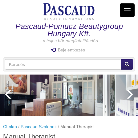
Ugrás
a
Navig
tartalomra
átkap
Pascaud-Pomucz Beautygroup
Hungary Kft.
- a teljes bőr megfiatalításáért
Bejelentkezés
Keresés
űrlap
Keresés
Címlap
Pascaud Szalonok
Manual Therapist
Manual Therapist